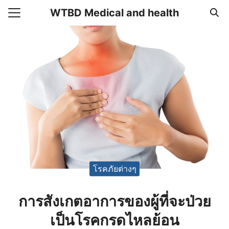
Skip
WTBD Medical and health
to
Search
content
for:
แรก
า
วาม
อเรา
โรคภัยต่างๆ
การสังเกตอาการของผู้ที่จะป่วย
เป็นโรคกรดไหลย้อน