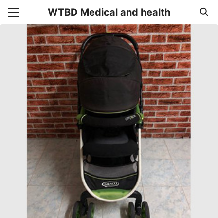
Skip
WTBD Medical and health
to
Search
content
for:
แรก
า
วาม
อเรา