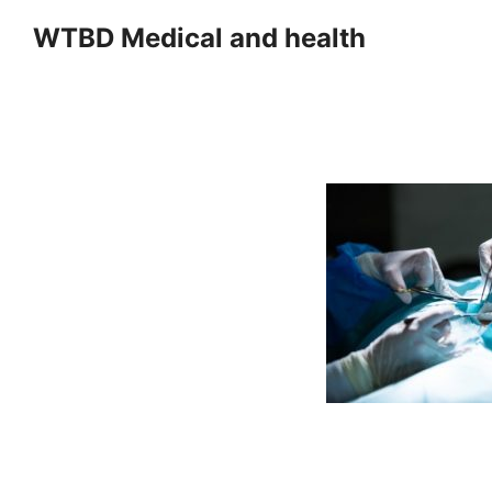
Skip
WTBD Medical and health
to
content
Se
fo