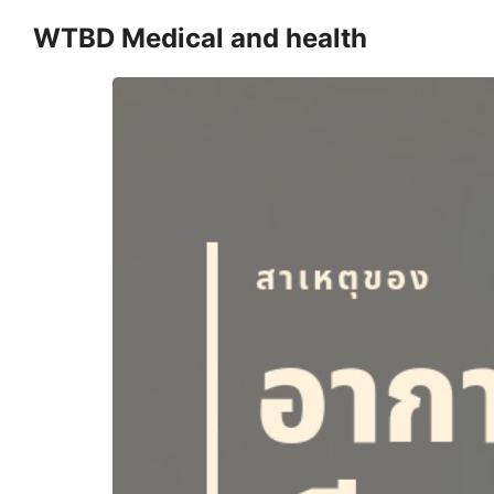
Skip
WTBD Medical and health
to
content
Se
fo