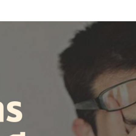
arch
r: