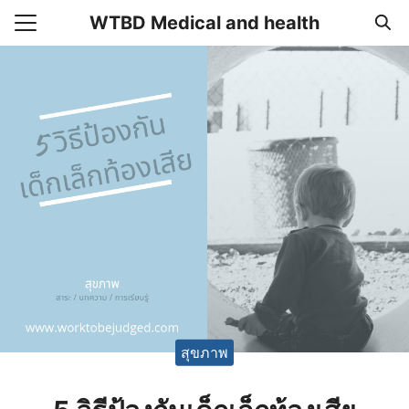
Skip
WTBD Medical and health
to
Search
content
for:
แรก
า
วาม
อเรา
สุขภาพ