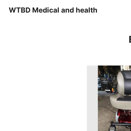
Skip
WTBD Medical and health
to
content
Se
fo