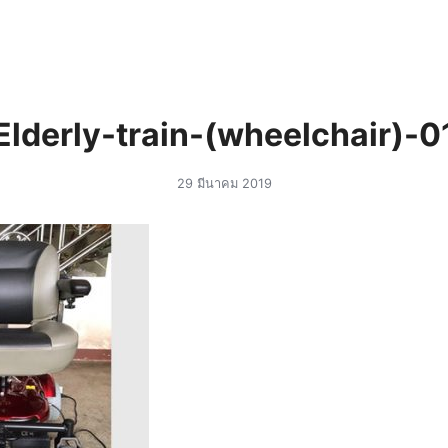
arch
r:
Elderly-train-(wheelchair)-0
29 มีนาคม 2019