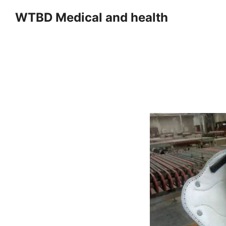
Skip
WTBD Medical and health
to
content
Se
fo