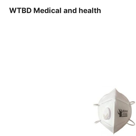
Skip
WTBD Medical and health
to
content
Se
fo